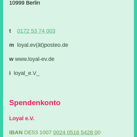
1
0999 Berlin
t
0172 53 74 003
m
loyal.ev(ät)posteo.de
w
www.loyal-ev.de
i
loyal_e.V_
Spendenkonto
Loyal e.V.
IBAN
DE53 1007
0024 0516 5428 0
0