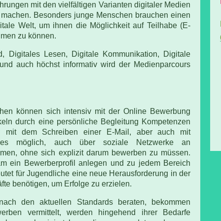
hrungen mit den vielfältigen Varianten digitaler Medien
u machen. Besonders junge Menschen brauchen einen
itale Welt, um ihnen die Möglichkeit auf Teilhabe (E-
äumen zu können.
d, Digitales Lesen, Digitale Kommunikation, Digitale
t und auch höchst informativ wird der Medienparcours
hen können sich intensiv mit der Online Bewerbung
keln durch eine persönliche Begleitung Kompetenzen
mit dem Schreiben einer E-Mail, aber auch mit
 es möglich, auch über soziale Netzwerke an
men, ohne sich explizit darum bewerben zu müssen.
am ein Bewerberprofil anlegen und zu jedem Bereich
utet für Jugendliche eine neue Herausforderung in der
fte benötigen, um Erfolge zu erzielen.
nach den aktuellen Standards beraten, bekommen
rben vermittelt, werden hingehend ihrer Bedarfe