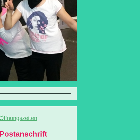
Öffnungszeiten
Postanschrift