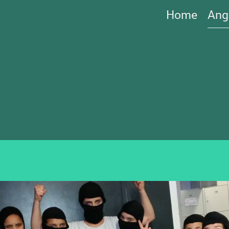
Home
Ang