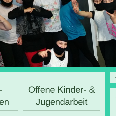
-
Offene Kinder- &
en
Jugendarbeit