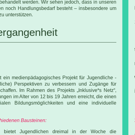
h behandelt werden. Wir sehen jedoch, dass in unseren
len noch Handlungsbedarf besteht – insbesondere um
zu unterstützen.
ergangenheit
st ein medienpädagogisches Projekt für Jugendliche -
rufliche) Perspektiven zu verbessern und Zugänge für
schaffen. Im Rahmen des Projekts „Inklusive*s Netz“,
gen im Alter von 12 bis 19 Jahren erreicht, die einen
alen Bildungsmöglichkeiten und eine individuelle
chiedenen Bausteinen:
bietet Jugendlichen dreimal in der Woche die