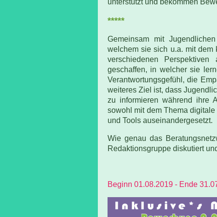
unterstützt und bekommen Bewer
*****
Gemeinsam mit Jugendliche
welchem sie sich u.a. mit dem
verschiedenen Perspektiven 
geschaffen, in welcher sie ler
Verantwortungsgefühl, die Emp
weiteres Ziel ist, dass Jugendl
zu informieren während ihre A
sowohl mit dem Thema digitale k
und Tools auseinandergesetzt.
Wie genau das Beratungsnetzwe
Redaktionsgruppe diskutiert und
Beginn 01.08.2019 - Ende 31.