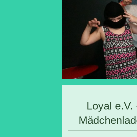
Loyal e.V. 
Mädchenlad