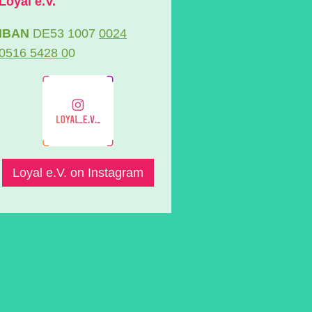
Loyal e.V.
IBAN
DE53 1007
0024
0516 5428 0
0
Loyal e.V. on Instagram